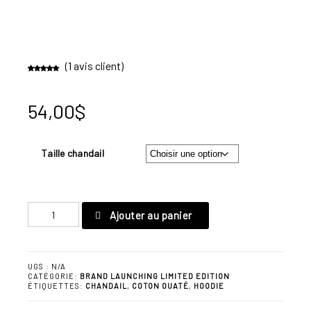
(
1
avis client)
Noté
1
5.00
sur 5 basé
sur
notation
client
54,00
$
Taille chandail
quantité
Ajouter au panier
de
Hoodie
|
UGS :
N/A
Ready
CATÉGORIE:
BRAND LAUNCHING LIMITED EDITION
ÉTIQUETTES:
CHANDAIL
,
COTON OUATÉ
,
HOODIE
to
be