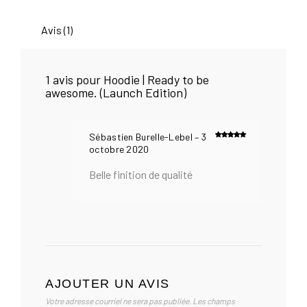
awesome.
(Launch
Avis (1)
Edition)
1 avis pour
Hoodie | Ready to be
awesome. (Launch Edition)
Sébastien Burelle-Lebel
–
3
Note
5
sur 5
octobre 2020
Belle finition de qualité
AJOUTER UN AVIS
Votre adresse courriel ne sera pas publiée.
Les champs