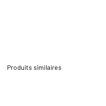
39,00
$
Produits similaires
Plage
49,00
$
–
52,00
$